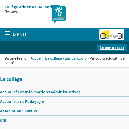
Panneau de gestion des cookies
Collège Adrienne Bolland
Menu de la rubrique
Contenu
Bessières
MENU
Se connecter
Vous êtes ici :
Accueil
›
Le collège
›
Les parcours
›
Parcours éducatif de
santé
Le collège
Actualités et Informations administratives
Actualités et Pédagogie
Association Sportive
CDI