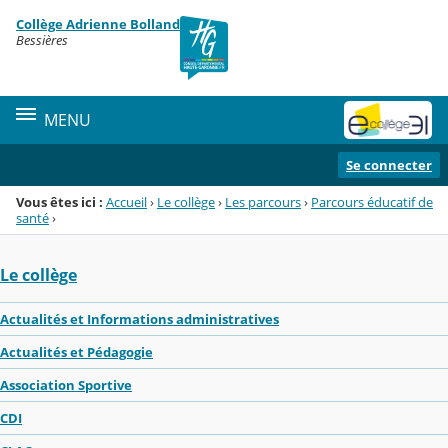
Panneau de gestion des cookies
Collège Adrienne Bolland
Menu de la rubrique
Contenu
Bessières
MENU
Se connecter
Vous êtes ici :
Accueil
›
Le collège
›
Les parcours
›
Parcours éducatif de
santé
›
Le collège
Actualités et Informations administratives
Actualités et Pédagogie
Association Sportive
CDI