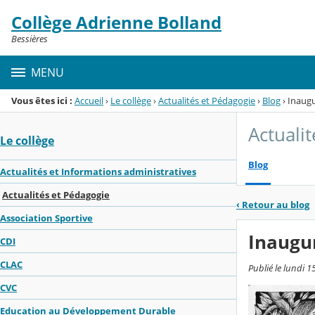
Panneau de gestion des cookies
Collège Adrienne Bolland
Menu de la rubrique
Contenu
Bessières
MENU
Vous êtes ici :
Accueil
›
Le collège
›
Actualités et Pédagogie
›
Blog
›
Inaugu
Actuali
Le collège
Blog
Actualités et Informations administratives
Actualités et Pédagogie
‹
Retour au blog
Association Sportive
Inaugur
CDI
CLAC
Publié le lundi 1
CVC
Education au Développement Durable