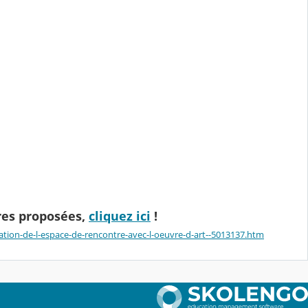
vres proposées,
cliquez ici
!
ation-de-l-espace-de-rencontre-avec-l-oeuvre-d-art--5013137.htm