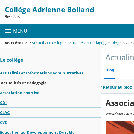
Panneau de gestion des cookies
Collège Adrienne Bolland
Menu de la rubrique
Contenu
Bessières
MENU
Vous êtes ici :
Accueil
›
Le collège
›
Actualités et Pédagogie
›
Blog
›
Associ
Actuali
Le collège
Blog
Actualités et Informations administratives
Actualités et Pédagogie
‹
Retour au blog
Association Sportive
Associa
CDI
CLAC
Par Admin FAUCHE
CVC
Education au Développement Durable