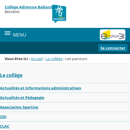
Panneau de gestion des cookies
Collège Adrienne Bolland
Menu de la rubrique
Contenu
Bessières
MENU
Se connecter
Vous êtes ici :
Accueil
›
Le collège
›
Les parcours
Le collège
Actualités et Informations administratives
Actualités et Pédagogie
Association Sportive
CDI
CLAC